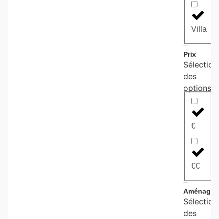
Villa
Prix
Sélection
des
options
€
€€
Aménagem
Sélection
des