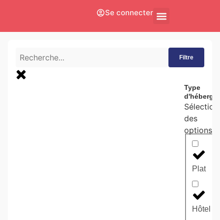
Se connecter
À Propos De Nous
Filtre
Type
d'héberge
Sélection
des
options
Plat
Hôtel