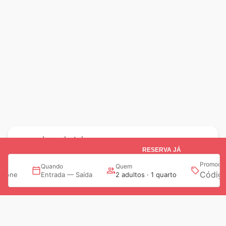
Imperhotel
TATIANA
Estadia só de uma noite para descanso, mas tudo
muito bom, quarto confortável, tudo muito limpo,
pequeno almoço simples mas bom com o essencial
Hotel muito agradável e acolhedor.
Vale de Carros
MARCIO
Gostei do preço e da localização, das camas