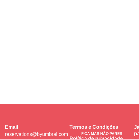
Email
Termos e Condições
Já
pa
reservations@byumbral.com
FICA MAS NÃO PARES
Política de privacidade