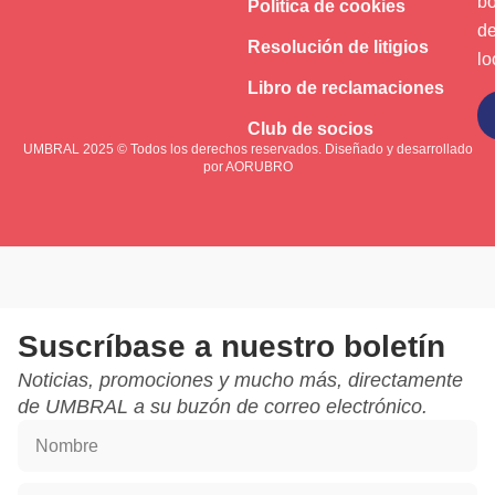
bo
Política de cookies
de
Resolución de litigios
lo
Libro de reclamaciones
Suscríbase a
Club de socios
UMBRAL 2025 © Todos los derechos reservados. Diseñado y desarrollado
por
AORUBRO
Suscríbase a nuestro boletín
Noticias, promociones y mucho más, directamente
de UMBRAL a su buzón de correo electrónico.