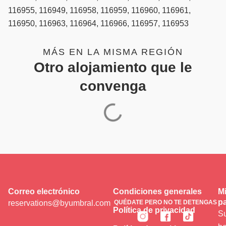
116955, 116949, 116958, 116959, 116960, 116961,
116950, 116963, 116964, 116966, 116957, 116953
MÁS EN LA MISMA REGIÓN
Otro alojamiento que le
convenga
Correo electrónico
Condiciones generales
Mi
pa
reservations@byumbral.com
QUÉDATE PERO NO TE DETENGAS
Política de privacidad
Su