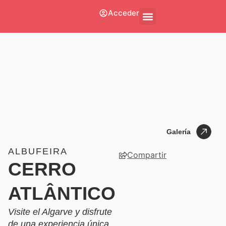
Acceder
Quiénes Somos
Póngase En Contacto Con
Galería
Galería
ALBUFEIRA
Compartir
CERRO
ATLÂNTICO
Visite el Algarve y disfrute
de una experiencia única