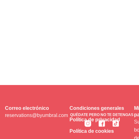
Correo electrónico
Condiciones generales
Mi
pa
reservations@byumbral.com
QUÉDATE PERO NO TE DETENGAS
Política de privacidad
Su
bo
Política de cookies
de