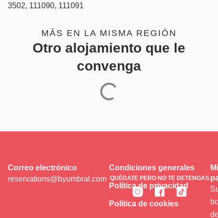
3502, 111090, 111091
MÁS EN LA MISMA REGIÓN
Otro alojamiento que le
convenga
Correo electrónico
Condiciones generales
Mi
pa
reservations@byumbral.com
QUÉDATE PERO NO TE DETENGAS
Política de privacidad
Su
bo
Política de cookies
de