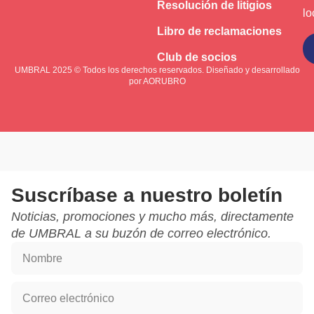
Resolución de litigios
lo
Libro de reclamaciones
Suscríbase a
Club de socios
UMBRAL 2025 © Todos los derechos reservados. Diseñado y desarrollado
por
AORUBRO
Suscríbase a nuestro boletín
Noticias, promociones y mucho más, directamente
de UMBRAL a su buzón de correo electrónico.