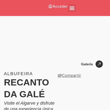
Acceder
Quiénes Somos
Póngase En Contacto Con
Galería
Galería
ALBUFEIRA
Compartir
RECANTO
DA GALÉ
Visite el Algarve y disfrute
de una experiencia única