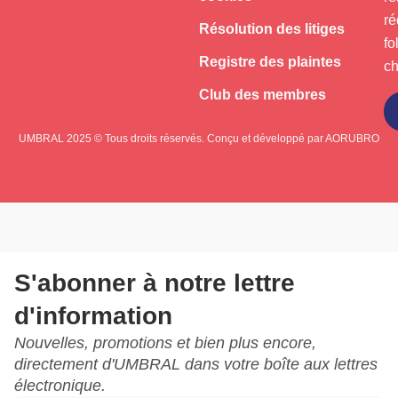
ré
Résolution des litiges
fo
Registre des plaintes
ch
Club des membres
S'abonner
UMBRAL 2025 © Tous droits réservés. Conçu et développé par
AORUBRO
S'abonner à notre lettre
d'information
Nouvelles, promotions et bien plus encore,
directement d'UMBRAL dans votre boîte aux lettres
électronique.