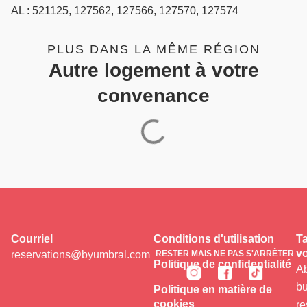
AL : 521125, 127562, 127566, 127570, 127574
PLUS DANS LA MÊME RÉGION
Autre logement à votre
convenance
Courriel
Conditions d'utilisation
Ta
vo
reservations@byumbral.com
RESTER MAIS NE PAS S'ARRÊTER
Politique de confidentialité
Ab
bu
Politique en matière de
cookies
re