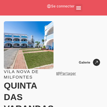
Se connecter
À Propos De Nous
Galerie
Galerie
VILA NOVA DE
Partager
MILFONTES
QUINTA
DAS