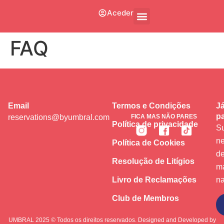
Aceder
FAQ
Email
Termos e Condições
Já
pa
reservations@byumbral.com
FICA MAS NÃO PARES
Política de privacidade
Su
ne
Política de Cookies
de
Resolução de Litígios
m
Livro de Reclamações
na
Club de Membros
Subscrever
UMBRAL 2025 © Todos os direitos reservados. Designed and Developed by