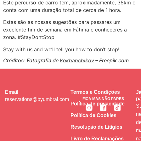
Este percurso de carro tem, aproximadamente, 35km e
conta com uma duração total de cerca de 1 hora.
Estas são as nossas sugestões para passares um
excelente fim de semana em Fátima e conheceres a
zona. #StayDontStop
Stay with us and we’ll tell you how to don’t stop!
Créditos: Fotografia de
Kokhanchikov
– Freepik.com
Email
Termos e Condições
Já
pa
reservations@byumbral.com
FICA MAS NÃO PARES
Política de privacidade
Su
ne
Política de Cookies
de
Resolução de Litígios
m
Livro de Reclamações
na