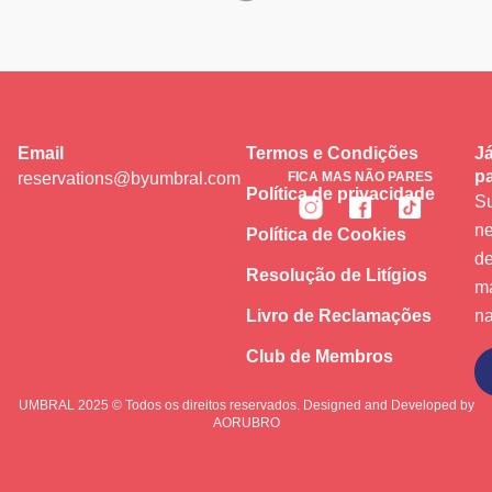
Email
Termos e Condições
Já
pa
reservations@byumbral.com
FICA MAS NÃO PARES
Política de privacidade
Su
ne
Política de Cookies
de
Resolução de Litígios
m
Livro de Reclamações
na
Club de Membros
Subscrever
UMBRAL 2025 © Todos os direitos reservados. Designed and Developed by
AORUBRO